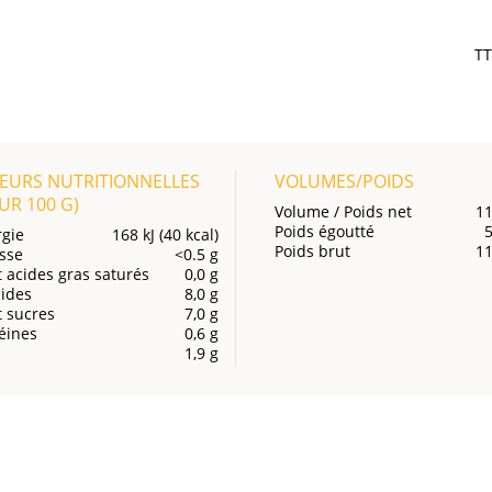
T
EURS NUTRITIONNELLES
VOLUMES/POIDS
OUR
100 G
)
Volume / Poids net
11
Poids égoutté
gie
168 kJ (40 kcal)
Poids brut
11
sse
<0.5 g
 acides gras saturés
0,0 g
ides
8,0 g
 sucres
7,0 g
éines
0,6 g
1,9 g