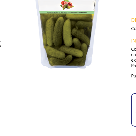
D
Co
I
S
Co
ea
ex
Pa
Pa