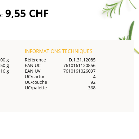
9,55 CHF
TC
INFORMATIONS TECHNIQUES
00 g
Référence
D.1.31.12085
550 g
EAN UC
7610161120856
16 g
EAN UV
7610161026097
UC/carton
4
UC/couche
92
UC/palette
368