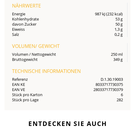
NÄHRWERTE
Energie
987 kJ (232 kcal)
Kohlenhydrate
53 g
davon Zucker
50 g
Eiweiss
1,3 g
Salz
0,2 g
VOLUMEN/ GEWICHT
Volumen / Nettogewicht
250 ml
Bruttogewicht
349 g
TECHNISCHE INFORMATIONEN
Referenz
D.1.30.19003
EAN KE
8033717730375
EAN VE
28033717730379
Stück pro Karton
6
Stück pro Lage
282
ENTDECKEN SIE AUCH