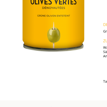
D
Gr
Z
Wa
Sä
An
Ta