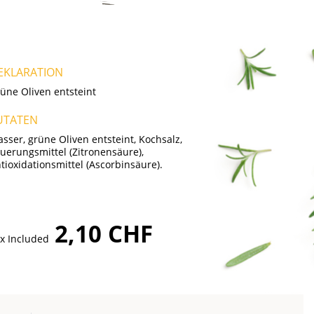
EKLARATION
üne Oliven entsteint
UTATEN
sser, grüne Oliven entsteint, Kochsalz,
uerungsmittel (Zitronensäure),
tioxidationsmittel (Ascorbinsäure).
2,10 CHF
x Included