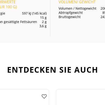
HRWERTE
VOLUMEN/ GEWICHT
OUR
100 G
)
Volumen / Nettogewicht
20
Abtropfgewicht
8
rgie
597 kJ (145 kcal)
Bruttogewicht
24
15 g
n gesättigte Fettsäuren
2 g
3,6 g
ENTDECKEN SIE AUCH