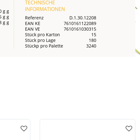
TECHNISCHE
INFORMATIONEN
0 g g
5 g g
Referenz
D.1.30.12208
3 g g
EAN KE
7610161122089
EAN VE
7610161030315
Stück pro Karton
15
Stück pro Lage
180
Stückp pro Palette
3240