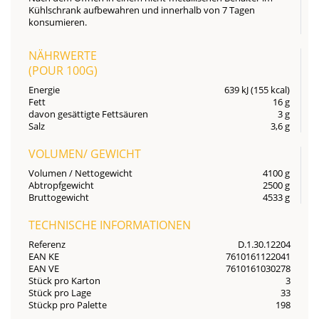
Kühlschrank aufbewahren und innerhalb von 7 Tagen
konsumieren.
NÄHRWERTE
(POUR
100G
)
Energie
639 kJ (155 kcal)
Fett
16 g
davon gesättigte Fettsäuren
3 g
Salz
3,6 g
VOLUMEN/ GEWICHT
Volumen / Nettogewicht
4100 g
Abtropfgewicht
2500 g
Bruttogewicht
4533 g
TECHNISCHE INFORMATIONEN
Referenz
D.1.30.12204
EAN KE
7610161122041
EAN VE
7610161030278
Stück pro Karton
3
Stück pro Lage
33
Stückp pro Palette
198