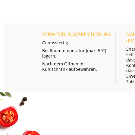
VERWENDUNG/SPEICHERUNG
NÄ
(P
Genussfertig.
Ene
Bei Raumtemperatur (max. 5°C)
Fett
lagern.
davo
Nach dem Öffnen im
Koh
Kühlschrank aufbewahren.
dav
Eiwe
Salz