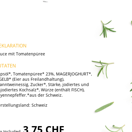
EKLARATION
uce mit Tomatenpüree
UTATEN
psöl*, Tomatenpüree* 23%, MAGERJOGHURT*,
GELB* (Eier aus Freilandhaltung),
anntweinessig, Zucker*, Stärke, jodiertes und
jodiertes Kochsalz*, Würze (enthält FISCH),
yennepfeffer.*aus der Schweiz.
rstellungsland:
Schweiz
3,75 CHF
x Included