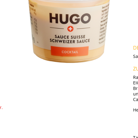
D
Sa
Z
Ra
EI
Br
un
Ca
r.
He
Ta