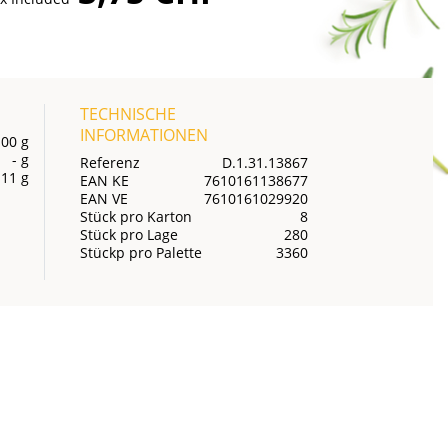
TECHNISCHE
INFORMATIONEN
100 g
- g
Referenz
D.1.31.13867
111 g
EAN KE
7610161138677
EAN VE
7610161029920
Stück pro Karton
8
Stück pro Lage
280
Stückp pro Palette
3360