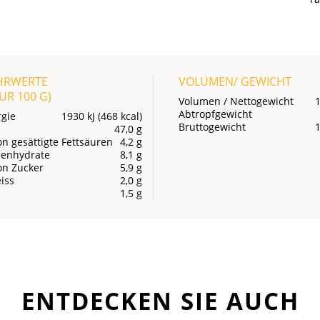
HRWERTE
VOLUMEN/ GEWICHT
OUR
100 G
)
Volumen / Nettogewicht
Abtropfgewicht
rgie
1930 kJ (468 kcal)
Bruttogewicht
47,0 g
n gesättigte Fettsäuren
4,2 g
lenhydrate
8,1 g
on Zucker
5,9 g
iss
2,0 g
1,5 g
ENTDECKEN SIE AUCH