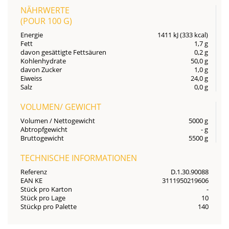
NÄHRWERTE
(POUR
100 G
)
Energie
1411 kJ (333 kcal)
Fett
1,7 g
davon gesättigte Fettsäuren
0,2 g
Kohlenhydrate
50,0 g
davon Zucker
1,0 g
Eiweiss
24,0 g
Salz
0,0 g
VOLUMEN/ GEWICHT
Volumen / Nettogewicht
5000 g
Abtropfgewicht
- g
Bruttogewicht
5500 g
TECHNISCHE INFORMATIONEN
Referenz
D.1.30.90088
EAN KE
3111950219606
Stück pro Karton
-
Stück pro Lage
10
Stückp pro Palette
140