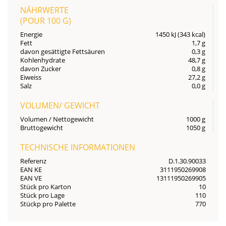
NÄHRWERTE
(POUR
100 G
)
Energie
1450 kJ (343 kcal)
Fett
1,7 g
davon gesättigte Fettsäuren
0,3 g
Kohlenhydrate
48,7 g
davon Zucker
0,8 g
Eiweiss
27,2 g
Salz
0,0 g
VOLUMEN/ GEWICHT
Volumen / Nettogewicht
1000 g
Bruttogewicht
1050 g
TECHNISCHE INFORMATIONEN
Referenz
D.1.30.90033
EAN KE
3111950269908
EAN VE
13111950269905
Stück pro Karton
10
Stück pro Lage
110
Stückp pro Palette
770