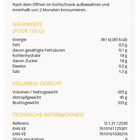
Nach dem Öffnen im Kühlschrank aufbewahren und
innerhalb von 2 Monaten konsumieren.
NÄHRWERTE
(POUR
100 G
)
Energie
361 kJ (85 kcal)
Fett
0,5 g
davon gesättigte Fettsäuren
0,1 g
Kohlenhydrate
18 g
davon Zucker
18 g
Eiweiss
0,5 g
Salz
1,5 g
VOLUMEN/ GEWICHT
Volumen / Nettogewicht
205 g
Abtropfgewicht
95 g
Bruttogewicht
333 g
TECHNISCHE INFORMATIONEN
Referenz
D.1.31.12530
EAN KE
7610161125301
EAN VE
7610161030216
Stück pro Karton
6