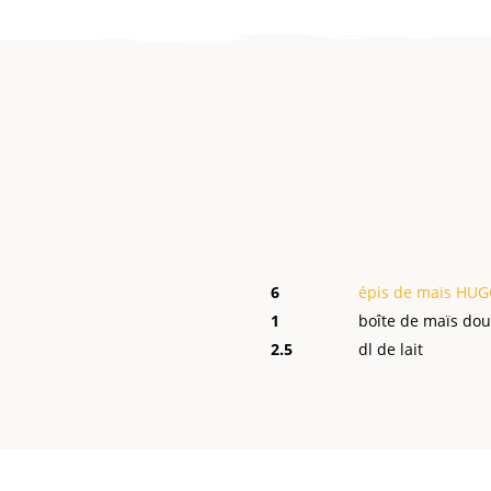
6
épis de maïs HUG
1
boîte de maïs dou
2
.5
dl de lait