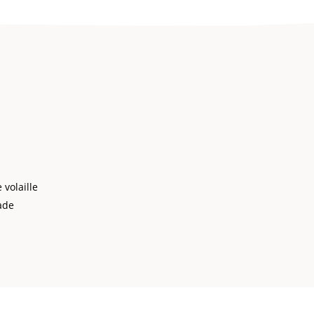
 volaille
ade