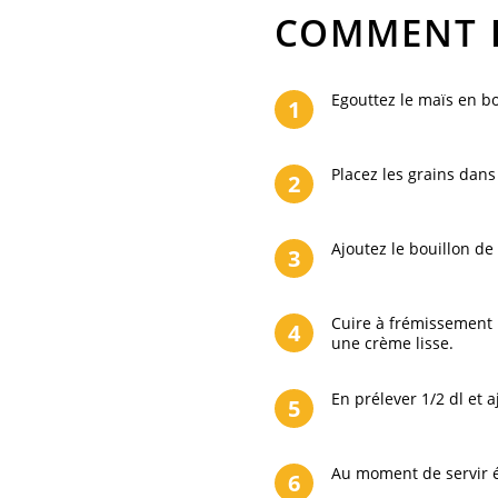
COMMENT
Egouttez le maïs en boî
1
Placez les grains dans 
2
Ajoutez le bouillon de
3
Cuire à frémissement p
4
une crème lisse.
En prélever 1/2 dl et a
5
Au moment de servir 
6