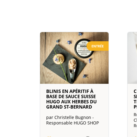
ENTRÉE
BLINIS EN APÉRITIF À
C
BASE DE SAUCE SUISSE
S
HUGO AUX HERBES DU
T
GRAND ST-BERNARD
P
R
par Christelle Bugnon -
C
Responsable HUGO SHOP
R