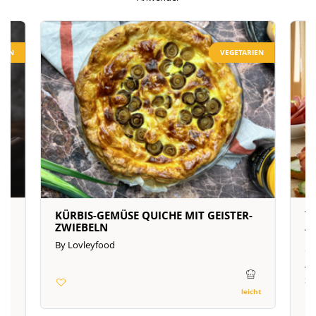
RIEN
VEGETARIEN
T
KÜRBIS-GEMÜSE QUICHE MIT GEISTER-
A
ZWIEBELN
B
By Lovleyfood
G
vo
S
leicht
yen