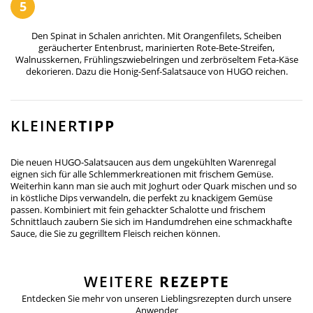
5
Den Spinat in Schalen anrichten. Mit Orangenfilets, Scheiben
geräucherter Entenbrust, marinierten Rote-Bete-Streifen,
Walnusskernen, Frühlingszwiebelringen und zerbröseltem Feta-Käse
dekorieren. Dazu die Honig-Senf-Salatsauce von HUGO reichen.
KLEINER
TIPP
Die neuen HUGO-Salatsaucen aus dem ungekühlten Warenregal
eignen sich für alle Schlemmerkreationen mit frischem Gemüse.
Weiterhin kann man sie auch mit Joghurt oder Quark mischen und so
in köstliche Dips verwandeln, die perfekt zu knackigem Gemüse
passen. Kombiniert mit fein gehackter Schalotte und frischem
Schnittlauch zaubern Sie sich im Handumdrehen eine schmackhafte
Sauce, die Sie zu gegrilltem Fleisch reichen können.
WEITERE
REZEPTE
Entdecken Sie mehr von unseren Lieblingsrezepten
durch unsere
Anwender