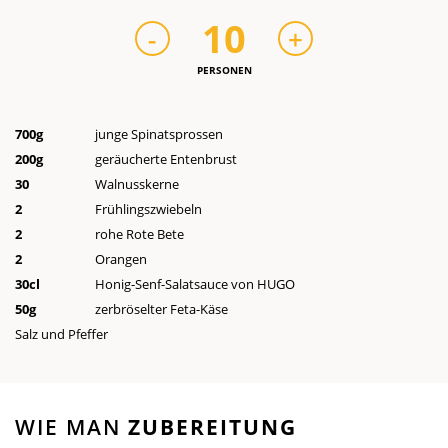
10
-
+
PERSONEN
700
g
junge Spinatsprossen
200
g
geräucherte Entenbrust
30
Walnusskerne
2
Frühlingszwiebeln
2
rohe Rote Bete
2
Orangen
30
cl
Honig-Senf-Salatsauce von HUGO
50
g
zerbröselter Feta-Käse
Salz und Pfeffer
WIE MAN
ZUBEREITUNG