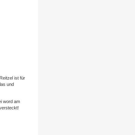
tzel ist für
las und
ei word am
ersteckt!